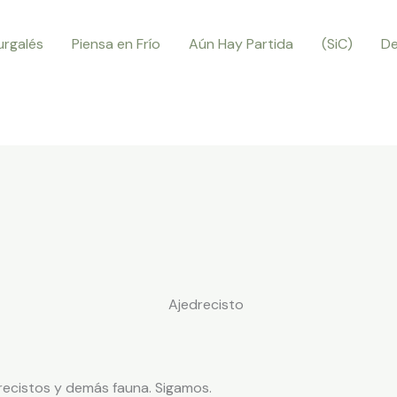
rgalés
Piensa en Frío
Aún Hay Partida
(SiC)
De
recistos y demás fauna. Sigamos.