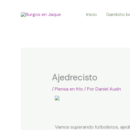
Ir
al
Inicio
Gambito bu
contenido
Ajedrecisto
/
Piensa en frío
/ Por
Daniel Ausín
Vamos superando futbolistos, ajed